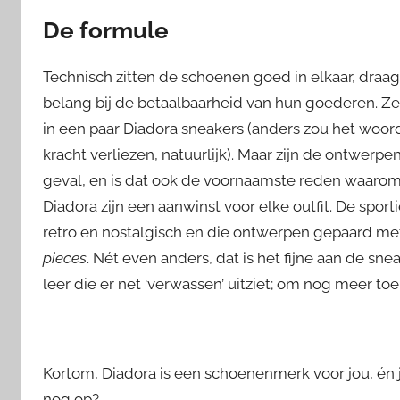
De formule
Technisch zitten de schoenen goed in elkaar, draa
belang bij de betaalbaarheid van hun goederen. Ze 
in een paar Diadora sneakers (anders zou het woor
kracht verliezen, natuurlijk). Maar zijn de ontwerp
geval, en is dat ook de voornaamste reden waarom ik
Diadora zijn een aanwinst voor elke outfit. De sport
retro en nostalgisch en die ontwerpen gepaard met
pieces
. Nét even anders, dat is het fijne aan de s
leer die er net ‘verwassen’ uitziet; om nog meer to
Kortom, Diadora is een schoenenmerk voor jou, én ji
nog op?