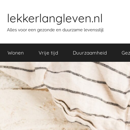
Skip
to
lekkerlangleven.nl
content
Alles voor een gezonde en duurzame levensstijl
Wonen
Vrije tijd
Duurzaamheid
Gez