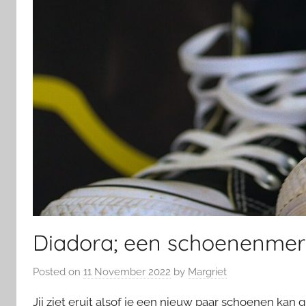
Diadora; een schoenenmer
Posted on
11 November 2022
by
Margriet
Jij ziet eruit alsof je een nieuw paar schoenen kan 