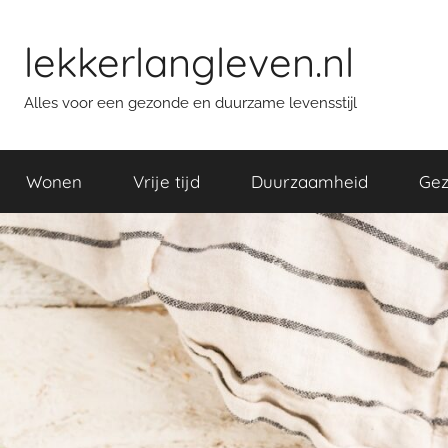
Skip
to
lekkerlangleven.nl
content
Alles voor een gezonde en duurzame levensstijl
Wonen
Vrije tijd
Duurzaamheid
Gez