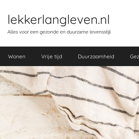
Skip
to
lekkerlangleven.nl
content
Alles voor een gezonde en duurzame levensstijl
Wonen
Vrije tijd
Duurzaamheid
Gez