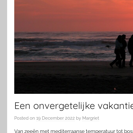
Een onvergetelijke vakanti
Posted on
19 December 2022
by
Margriet
Van zeeën met mediterraanse temperatuur tot boss