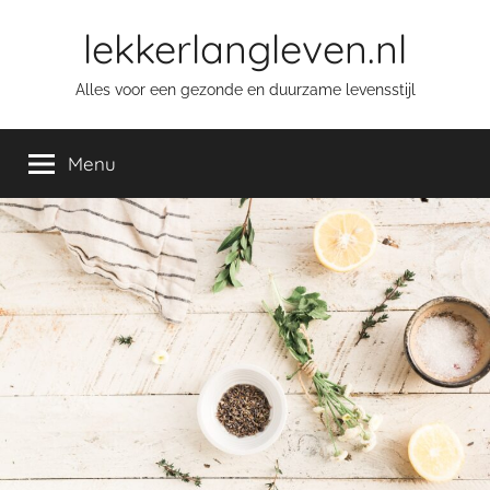
Skip
lekkerlangleven.nl
to
content
Alles voor een gezonde en duurzame levensstijl
Menu